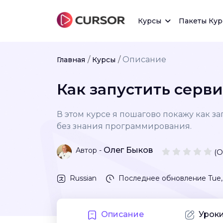
Курсы
Пакеты Кур
Описание
Главная
Курсы
Как запустить серв
В этом курсе я пошагово покажу как 
без знания программирования.
Олег Быков
Автор -
(О
Russian
Последнее обновление
Tue
Описание
Урок