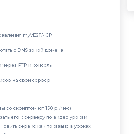
правления myVESTA CP
ботать с DNS зоной домена
 через FTP и консоль
исов на свой сервер
 со скриптом (от 150 р./мес)
язать его к серверу по видео урокам
ановить сервис как показано в уроках